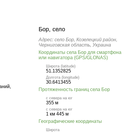
Бор, село
Адрес: село Бор, Козелецкий район,
Черниговская область, Украина
Координаты села Бор для смартфона
или навигатора (GPS/GLONAS)
Широта (latitude)
51.1352825
Долгота (longitude)
30.6413455
аний,
Протяженность границ села Бор
с севера на юг
355 м
с севера на юг
1 км 445 м
Географические координаты
Широта