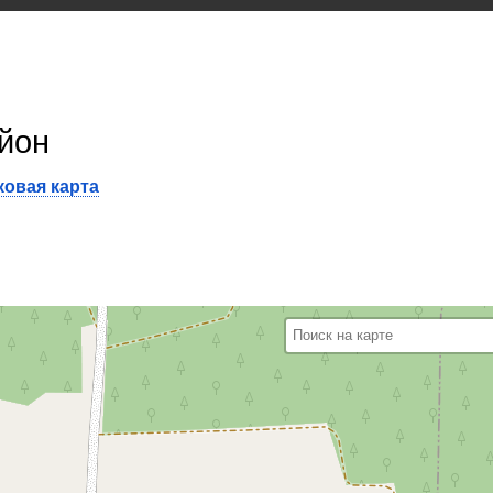
айон
овая карта