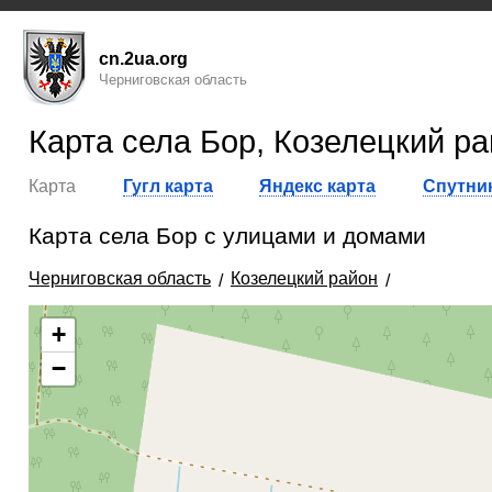
cn.2ua.org
Черниговская область
Карта села Бор, Козелецкий р
Карта
Гугл карта
Яндекс карта
Спутник
Карта села Бор с улицами и домами
Черниговская область
Козелецкий район
+
−