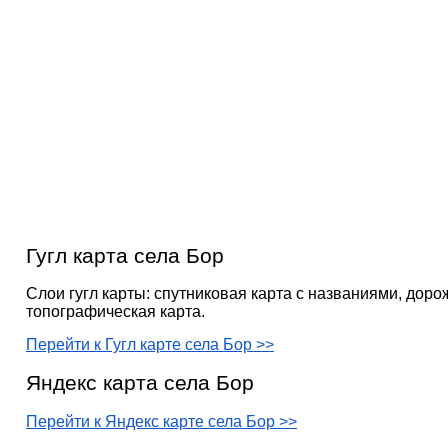
Гугл карта села Бор
Слои гугл карты: спутниковая карта с названиями, доро
топографическая карта.
Перейти к Гугл карте села Бор >>
Яндекс карта села Бор
Перейти к Яндекс карте села Бор >>