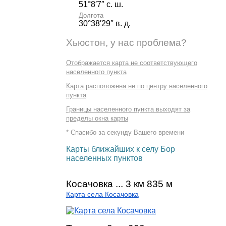
51°8′7″ с. ш.
Долгота
30°38′29″ в. д.
Хьюстон, у нас проблема?
Отображается карта не соответствующего
населенного пункта
Карта расположена не по центру населенного
пункта
Границы населенного пункта выходят за
пределы окна карты
* Спасибо за секунду Вашего времени
Карты ближайших к селу Бор
населенных пунктов
Косачовка ... 3 км 835 м
Карта села Косачовка