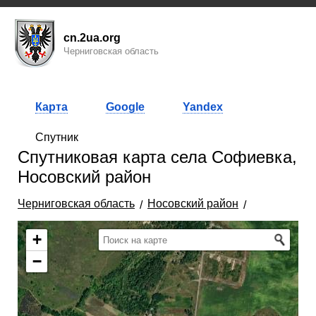
cn.2ua.org
Черниговская область
Карта
Google
Yandex
Спутник
Спутниковая карта села Софиевка,
Носовский район
Черниговская область
Носовский район
+
−