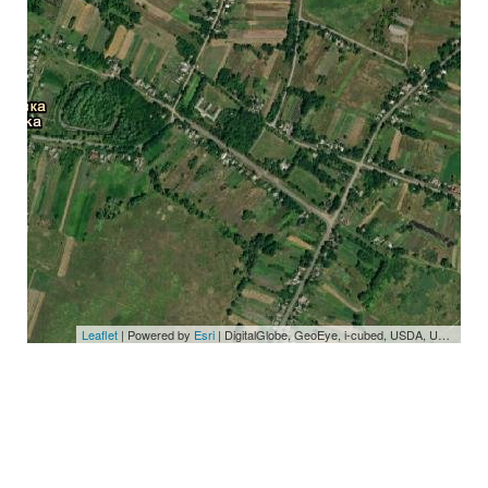
Leaflet
| Powered by
Esri
|
DigitalGlobe, GeoEye, i-cubed, USDA, USGS, AEX, Getmapping, Aerogrid, IGN, IGP, swisstopo, and the GIS User Community