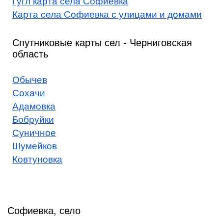
Гугл карта села Софиевка
Карта села Софиевка с улицами и домами
Спутниковые карты сел - Черниговская
область
Обычев
Сохачи
Адамовка
Бобруйки
Суничное
Шумейков
Ковтуновка
Софиевка, село